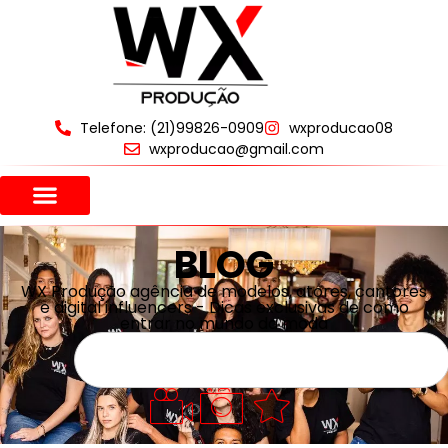
Telefone: (21)99826-0909
wxproducao08
wxproducao@gmail.com
BLOG
WX Produção agência de modelos, atores, cantores
e digital influencers - Dicas exclusivas de como
entrar no mundo da moda